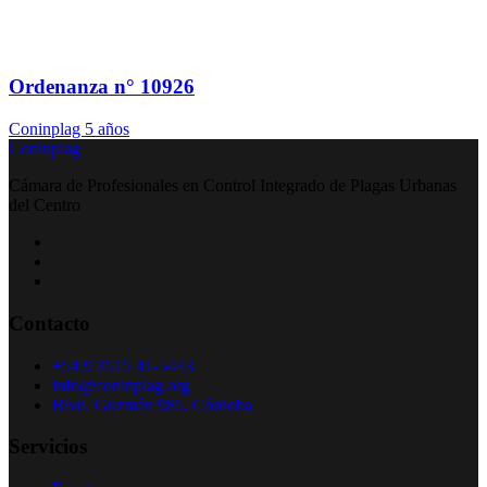
Ordenanza n° 10926
Coninplag
5 años
Coninplag
Cámara de Profesionales en Control Integrado de Plagas Urbanas
del Centro
Contacto
+54 9 3515 41-5443
info@coninplag.org
Blvd. Guzmán 985, Córdoba
Servicios