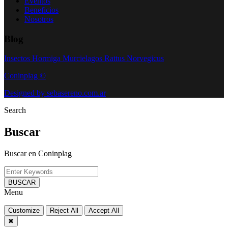
Eventos
Beneficios
Nosotros
Blog
Insectos
Hormiga
Murcielagos
Rattus Norvegicus
Coninplag ©
Designed by sebasereno.com.ar
Search
Buscar
Buscar en Coninplag
BUSCAR
Menu
Customize
Reject All
Accept All
✖